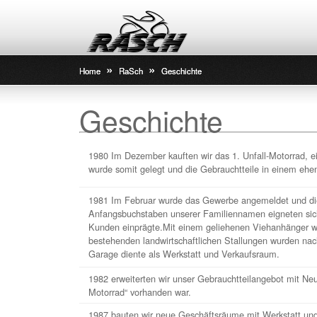
»
»
Home
RaSch
Geschichte
Geschichte
1980 Im Dezember kauften wir das 1. Unfall-Motorrad, ei
wurde somit gelegt und die Gebrauchtteile in einem ehem
1981 Im Februar wurde das Gewerbe angemeldet und di
Anfangsbuchstaben unserer Familiennamen eigneten sich
Kunden einprägte.Mit einem geliehenen Viehanhänger w
bestehenden landwirtschaftlichen Stallungen wurden nac
Garage diente als Werkstatt und Verkaufsraum.
1982 erweiterten wir unser Gebrauchtteilangebot mit Ne
Motorrad“ vorhanden war.
1987 bauten wir neue Geschäftsräume mit Werkstatt un