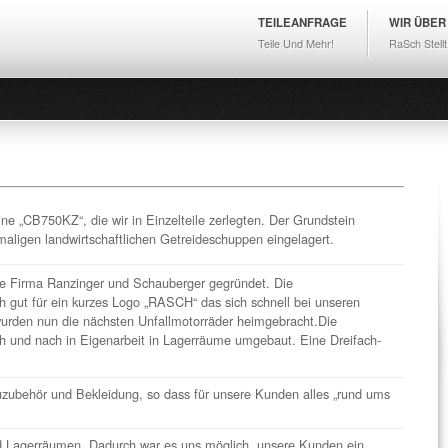
TEILEANFRAGE
WIR ÜBER
Teile Und Mehr!
RaSch Stellt
ne „CB750KZ“, die wir in Einzelteile zerlegten. Der Grundstein
aligen landwirtschaftlichen Getreideschuppen eingelagert.
e Firma Ranzinger und Schauberger gegründet. Die
 gut für ein kurzes Logo „RASCH“ das sich schnell bei unseren
urden nun die nächsten Unfallmotorräder heimgebracht.Die
h und nach in Eigenarbeit in Lagerräume umgebaut. Eine Dreifach-
uzubehör und Bekleidung, so dass für unsere Kunden alles „rund ums
d Lagerräumen. Dadurch war es uns möglich, unsere Kunden ein